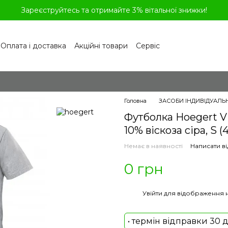
Зареєструйтесь та отримайте 3% вітальної знижки!
Оплата і доставка
Акційні товари
Сервіс
рограма лояльності
Обмін та повернення
літика конфіденційності
Відгуки про магазин
віді
Головна
ЗАСОБИ ІНДИВІДУАЛЬ
Футболка Hoegert V
10% віскоза сіра, S (
Немає в наявності
Написати ві
0 грн
%
Увійти
для відображення 
• термін відправки 30 д