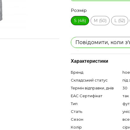
Розмір
S (48)
M (50)
L (52)
Повідомити, коли з
Характеристики
Бренд
hoe
Складський статус
під
Термін відправки, днів
30
EAC Сертифікат
так
Тип
фут
Стать
уні
Сезон
все
Колір
сір