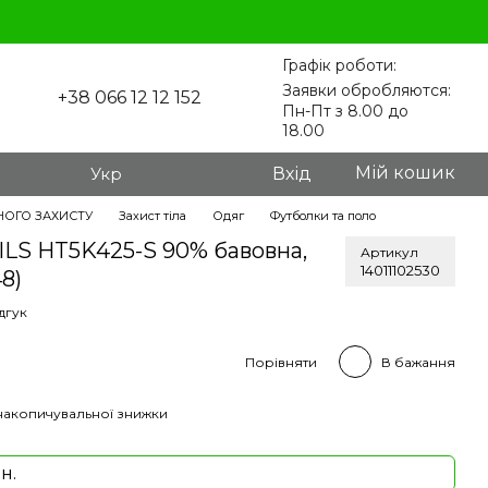
Графік роботи:
Заявки обробляются:
+38 066 12 12 152
Пн-Пт з 8.00 до
18.00
Мій кошик
Укр
Вхід
НОГО ЗАХИСТУ
Захист тіла
Одяг
Футболки та поло
ILS HT5K425-S 90% бавовна,
Артикул
14011102530
48)
дгук
Порівняти
В бажання
накопичувальної знижки
н.