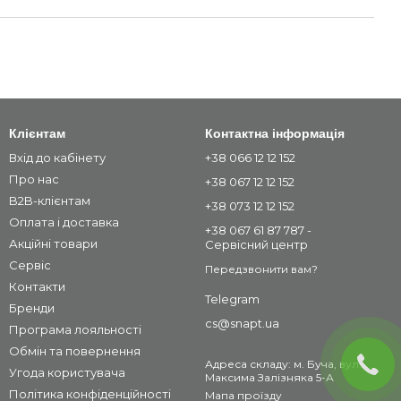
Клієнтам
Контактна інформація
Вхід до кабінету
+38 066 12 12 152
Про нас
+38 067 12 12 152
B2B-клієнтам
+38 073 12 12 152
Оплата і доставка
+38 067 61 87 787 -
Акційні товари
Сервісний центр
Сервіс
Передзвонити вам?
Контакти
Telegram
Бренди
cs@snapt.ua
Програма лояльності
Обмін та повернення
Адреса складу: м. Буча, вул.
Угода користувача
Максима Залізняка 5-А
Політика конфіденційності
Мапа проїзду