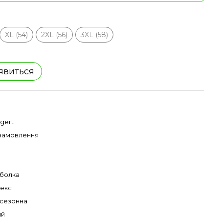
XL (54)
2XL (56)
3XL (58)
'явиться
gert
 замовлення
болка
секс
сезонна
ий