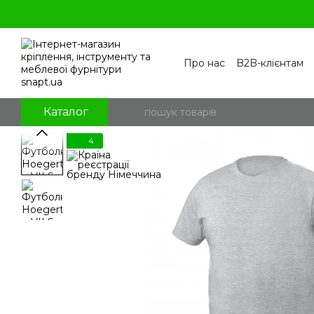
Перейти к основному контенту
Про нас
B2B-клієнтам
Контакти
Бренди
П
Угода користувача
По
Блог
Питання та відпо
Каталог
4