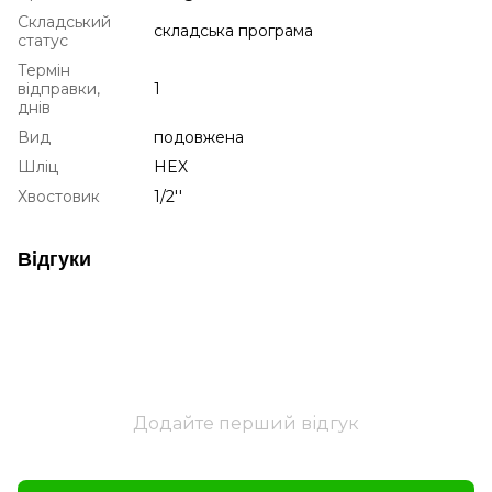
Складський
складська програма
статус
Термін
відправки,
1
днів
Вид
подовжена
Шліц
HEX
Хвостовик
1/2''
Відгуки
Додайте перший відгук