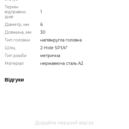
Термін
відправки,
1
днів
Діаметр, мм
6
Довжина, мм
30
Тип головки
напівкругла головка
Шліц
2-Hole SP1/4"
Тип різьби
метрична
Матеріал
нержавіюча сталь A2
Відгуки
Додайте перший відгук