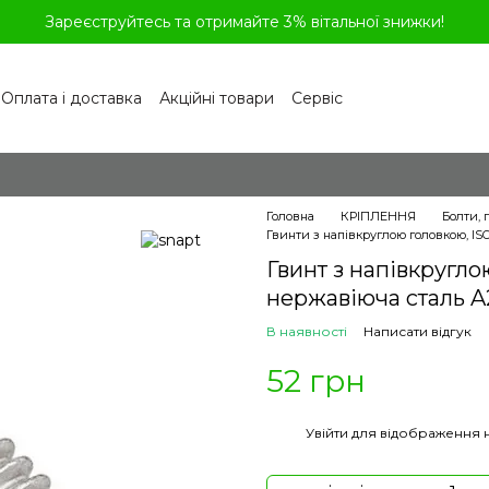
Зареєструйтесь та отримайте 3% вітальної знижки!
Оплата і доставка
Акційні товари
Сервіс
рограма лояльності
Обмін та повернення
літика конфіденційності
Відгуки про магазин
віді
Головна
КРІПЛЕННЯ
Болти, 
Гвинти з напівкруглою головкою, ISO
Гвинт з напівкругло
нержавіюча сталь A2
В наявності
Написати відгук
52 грн
%
Увійти
для відображення 