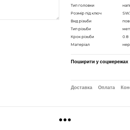
Тип головки
нап
Розмір під ключ
SW
Вид різьби
пов
Тип різьби
мет
Крок різьби
0.8
Матеріал
нер
Поширити у соцмережах
Доставка
Оплата
Кон