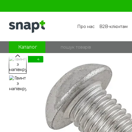
Перейти к основному контенту
Про нас
B2B-клієнтам
Контакти
Бренди
П
Угода користувача
По
Блог
Питання та відпо
Каталог
4