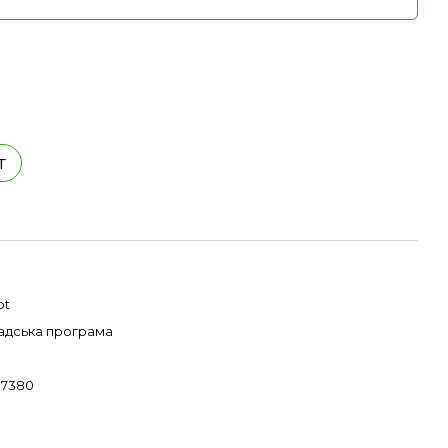
т
pt
адська програма
 7380