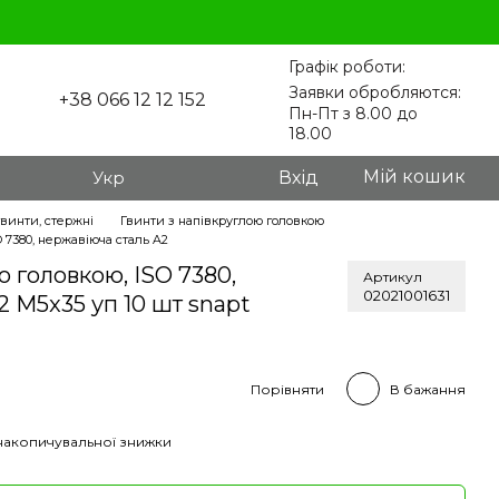
Графік роботи:
Заявки обробляются:
+38 066 12 12 152
Пн-Пт з 8.00 до
18.00
Мій кошик
Укр
Вхід
гвинти, стержні
Гвинти з напівкруглою головкою
 7380, нержавіюча сталь A2
ю головкою, ISO 7380,
Артикул
02021001631
 M5x35 уп 10 шт snapt
Порівняти
В бажання
накопичувальної знижки