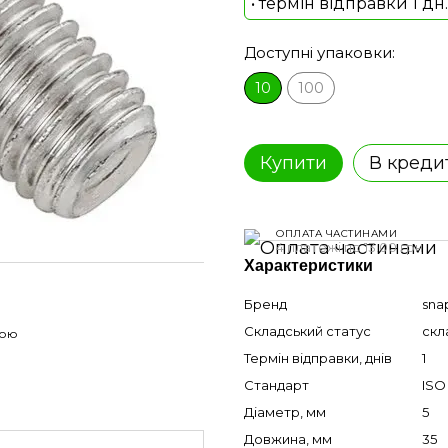
• термін відправки 1 дн.
Доступні упаковки:
10
100
Купити
В креди
ОПЛАТА ЧАСТИНАМИ
4 платежі по 13.00 грн
Характеристики
Бренд
sna
Складський статус
скл
гою
Термін відправки, днів
1
Стандарт
ISO
Діаметр, мм
5
Довжина, мм
35