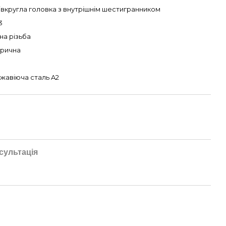
івкругла головка з внутрішнім шестигранником
3
на різьба
рична
жавіюча сталь A2
сультація