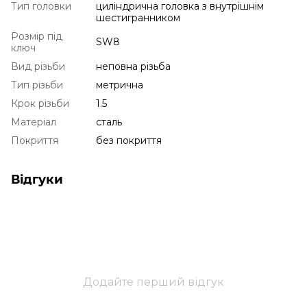
Тип головки
циліндрична головка з внутрішнім
шестигранником
Розмір під
SW8
ключ
Вид різьби
неповна різьба
Тип різьби
метрична
Крок різьби
1.5
Матеріал
сталь
Покриття
без покриття
Відгуки
Додайте перший відгук