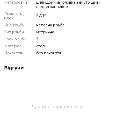
Тип головки
циліндрична головка з внутрішнім
шестигранником
Розмір під
SW19
ключ
Вид різьби
неповна різьба
Тип різьби
метрична
Крок різьби
3
Матеріал
сталь
Покриття
без покриття
Відгуки
Додайте перший відгук