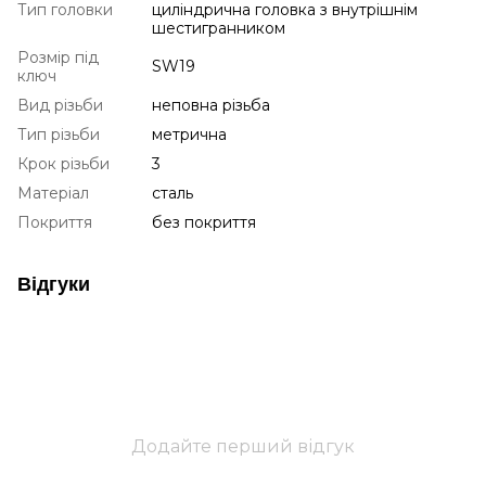
Тип головки
циліндрична головка з внутрішнім
шестигранником
Розмір під
SW19
ключ
Вид різьби
неповна різьба
Тип різьби
метрична
Крок різьби
3
Матеріал
сталь
Покриття
без покриття
Відгуки
Додайте перший відгук