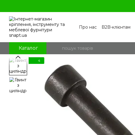
Перейти к основному контенту
Про нас
B2B-клієнтам
Контакти
Бренди
П
Угода користувача
По
Блог
Питання та відпо
Каталог
4