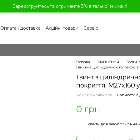
Зареєструйтесь та отримайте 3% вітальної знижки!
Оплата і доставка
Акційні товари
Сервіс
рограма лояльності
Обмін та повернення
літика конфіденційності
Відгуки про магазин
віді
Головна
КРІПЛЕННЯ
Болти, 
Гвинти з циліндричною головкою, DIN
Гвинт з циліндрично
покриття, M27x160 у
Немає в наявності
Написати ві
0 грн
%
Увійти
для відображення 