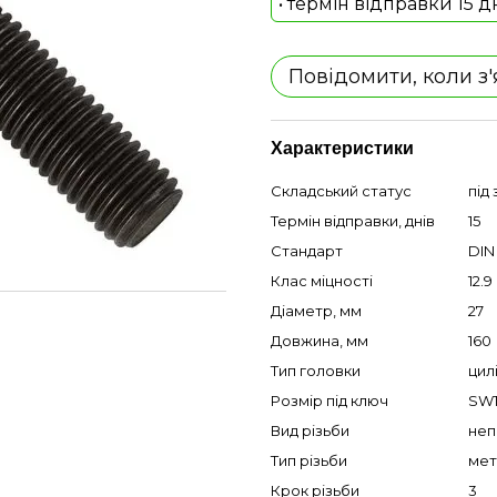
• термін відправки 15 д
Повідомити, коли з
Характеристики
Складський статус
під
Термін відправки, днів
15
Стандарт
DIN
Клас міцності
12.9
Діаметр, мм
27
Довжина, мм
160
Тип головки
цил
Розмір під ключ
SW
Вид різьби
неп
Тип різьби
мет
Крок різьби
3