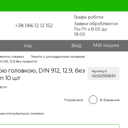
Графік роботи:
Заявки обробляются:
+38 066 12 12 152
Пн-Пт з 8.00 до
18.00
Мій кошик
Укр
Вхід
гвинти, стержні
Гвинти з циліндричною головкою
 912, 12,9 без покриття
ю головкою, DIN 912, 12.9, без
Артикул
02022555635
п 10 шт
дгук
Порівняти
В бажання
накопичувальної знижки