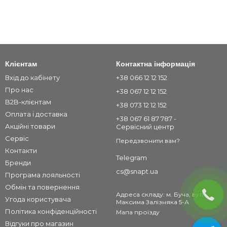
Клієнтам
Контактна інформація
Вхід до кабінету
+38 066 12 12 152
Про нас
+38 067 12 12 152
B2B-клієнтам
+38 073 12 12 152
Оплата і доставка
+38 067 61 87 787 -
Акційні товари
Сервісний центр
Сервіс
Передзвонити вам?
Контакти
Telegram
Бренди
cs@snapt.ua
Програма лояльності
Обмін та повернення
Адреса складу: м. Буча, вул.
Угода користувача
Максима Залізняка 5-А
Політика конфіденційності
Мапа проїзду
Відгуки про магазин