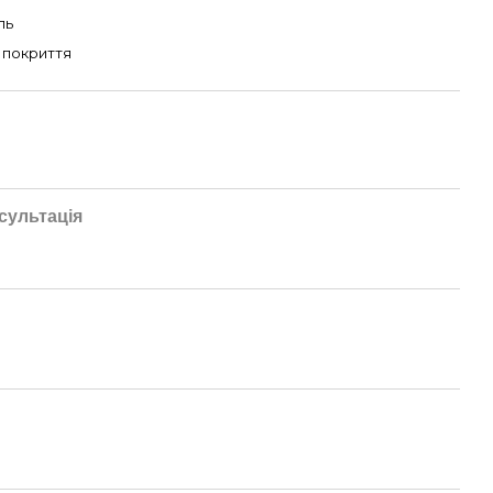
ль
 покриття
сультація