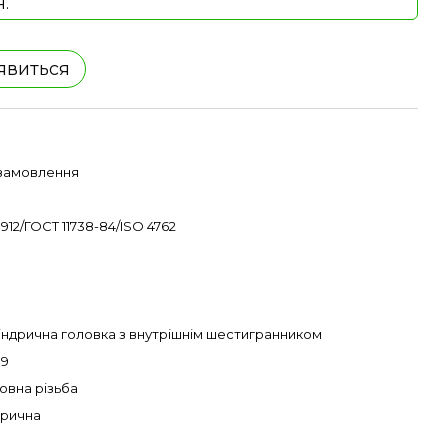
н.
'явиться
 замовлення
 912/ГОСТ 11738-84/ISO 4762
індрична головка з внутрішнім шестигранником
19
овна різьба
рична