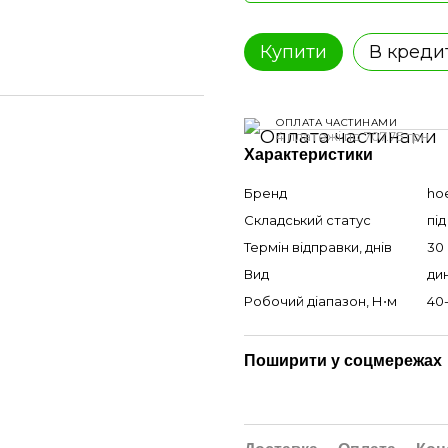
Купити
В креди
ОПЛАТА ЧАСТИНАМИ
4 платежі по 707.75 грн
Характеристики
Бренд
ho
Складський статус
пі
Термін відправки, днів
30
Вид
ди
Робочий діапазон, Н⋅м
40
Поширити у соцмережах