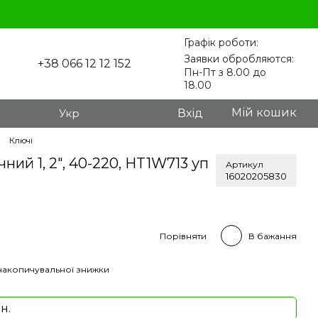
Графік роботи:
Заявки обробляются:
+38 066 12 12 152
Пн-Пт з 8.00 до
18.00
Мій кошик
Укр
Вхід
Ключі
ий 1, 2", 40-220, HT1W713 уп
Артикул
16020205830
Порівняти
В бажання
накопичувальної знижки
н.