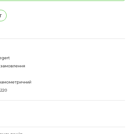
т
egert
д замовлення
намометричний
-220