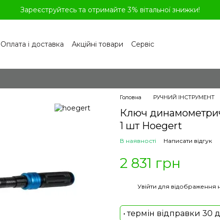
Зареєструйтесь та отримайте 3% вітальної знижки!
Оплата і доставка
Акційні товари
Сервіс
рограма лояльності
Обмін та повернення
літика конфіденційності
Відгуки про магазин
віді
Головна
РУЧНИЙ ІНСТРУМЕНТ
Ключ динамометричн
1 шт Hoegert
В наявності
Написати відгук
2 831 грн
%
Увійти
для відображення 
• термін відправки 30 д