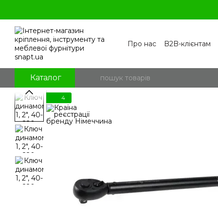
Перейти к основному контенту
Про нас
B2B-клієнтам
Контакти
Бренди
П
Угода користувача
По
Блог
Питання та відпо
Каталог
4