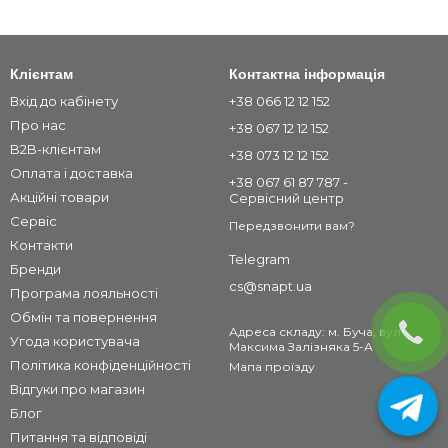
Клієнтам
Контактна інформація
Вхід до кабінету
+38 066 12 12 152
Про нас
+38 067 12 12 152
B2B-клієнтам
+38 073 12 12 152
Оплата і доставка
+38 067 61 87 787 -
Акційні товари
Сервісний центр
Сервіс
Передзвонити вам?
Контакти
Telegram
Бренди
cs@snapt.ua
Програма лояльності
Обмін та повернення
Адреса складу: м. Буча, вул.
Угода користувача
Максима Залізняка 5-А
Політика конфіденційності
Мапа проїзду
Відгуки про магазин
Блог
Питання та відповіді