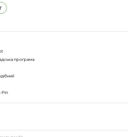
т
pt
адська програма
одібний
-Pin