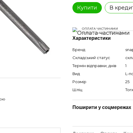
Купити
В креди
ОПЛАТА ЧАСТИНАМИ
4 платежі по 97.25 грн
Характеристики
Бренд
sna
Складський статус
скл
Термін відправки, днів
1
Вид
L-п
Розмір
25
Шліц
Torx
гою
Поширити у соцмережах