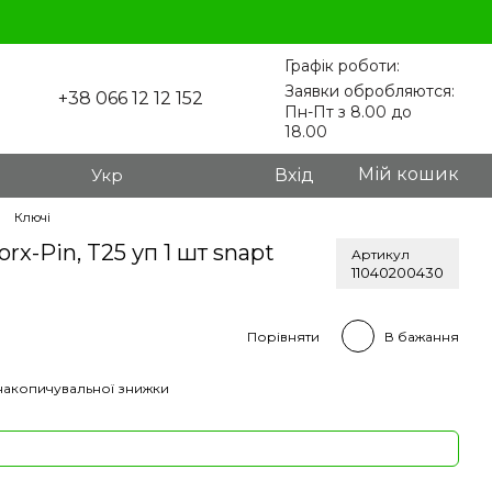
Графік роботи:
Заявки обробляются:
+38 066 12 12 152
Пн-Пт з 8.00 до
18.00
Мій кошик
Укр
Вхід
Ключі
rx-Pin, T25 уп 1 шт snapt
Артикул
11040200430
Порівняти
В бажання
накопичувальної знижки