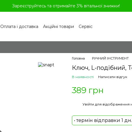
Зареєструйтесь та отримайте 3% вітальної знижки!
Оплата і доставка
Акційні товари
Сервіс
рограма лояльності
Обмін та повернення
літика конфіденційності
Відгуки про магазин
віді
Головна
РУЧНИЙ ІНСТРУМЕНТ
Ключ, L-подібний, To
В наявності
Написати відгук
389 грн
%
Увійти
для відображення 
• термін відправки 1 дн.