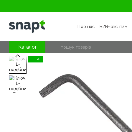
Перейти к основному контенту
Про нас
B2B-клієнтам
Контакти
Бренди
П
Угода користувача
По
Блог
Питання та відпо
Каталог
4