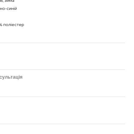
нь, зима
но-синiй
% поліестер
сультація