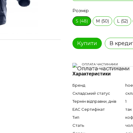
Розмір
S (48)
M (50)
L (52)
Купити
В креди
ОПЛАТА ЧАСТИНАМИ
4 платежі по 257.25 грн
Характеристики
Бренд
hoe
Складський статус
скл
Термін відправки, днів
1
EAC Сертифікат
так
Тип
коф
Стать
чол