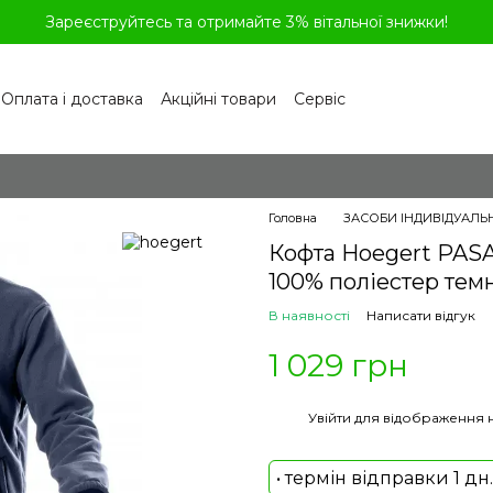
Зареєструйтесь та отримайте 3% вітальної знижки!
Оплата і доставка
Акційні товари
Сервіс
рограма лояльності
Обмін та повернення
літика конфіденційності
Відгуки про магазин
віді
Головна
ЗАСОБИ ІНДИВІДУАЛЬ
Кофта Hoegert PAS
100% поліестер темн
В наявності
Написати відгук
1 029 грн
%
Увійти
для відображення 
• термін відправки 1 дн.