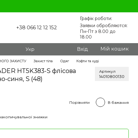
Графік роботи:
Заявки обробляются:
+38 066 12 12 152
Пн-Пт з 8.00 до
18.00
Мій кошик
Укр
Вхід
НОГО ЗАХИСТУ
Захист тіла
Одяг
Кофти та худі
ADER HT5K383-S флісова
Артикул
14010800130
о-синя, S (48)
Порівняти
В бажання
накопичувальної знижки