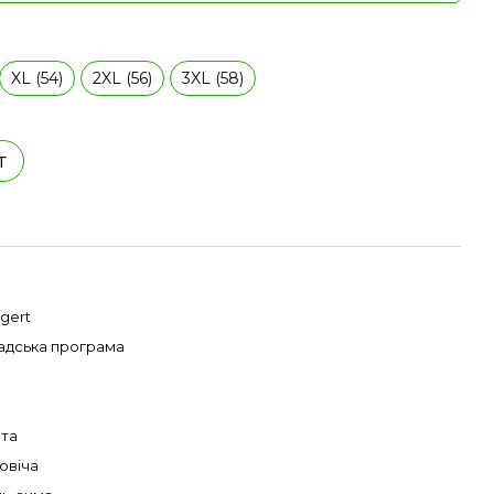
XL (54)
2XL (56)
3XL (58)
т
gert
адська програма
та
овіча