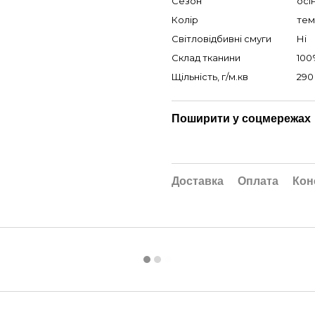
Сезон
осі
Колір
тем
Світловідбивні смуги
Ні
Склад тканини
100
Щільність, г/м.кв
290
Поширити у соцмережах
Доставка
Оплата
Кон