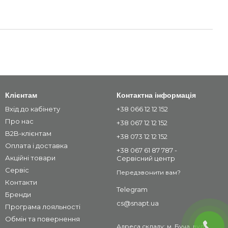
Клієнтам
Контактна інформація
Вхід до кабінету
+38 066 12 12 152
Про нас
+38 067 12 12 152
B2B-клієнтам
+38 073 12 12 152
Оплата і доставка
+38 067 61 87 787 -
Акційні товари
Сервісний центр
Сервіс
Передзвонити вам?
Контакти
Telegram
Бренди
cs@snapt.ua
Програма лояльності
Обмін та повернення
Адреса складу: м. Буча, вул.