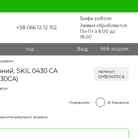
Графік роботи:
Заявки обробляются:
+38 066 12 12 152
Пн-Пт з 8.00 до
18.00
Мій кошик
Укр
Вхід
ущорізи
ний, SKIL 0430 CA
Артикул
GH1E0430CA
430CA)
дгук
Порівняти
В бажання
накопичувальної знижки