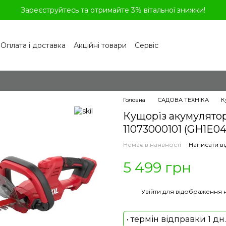
Зареєструйтесь та отримайте 3% вітальної знижки!
Оплата і доставка
Акційні товари
Сервіс
рограма лояльності
Обмін та повернення
літика конфіденційності
Відгуки про магазин
віді
Головна
САДОВА ТЕХНІКА
К
Кущоріз акумулятор
11073000101 (GH1E0
Немає в наявності
Написати ві
5 499 грн
%
Увійти
для відображення 
• термін відправки 1 дн.