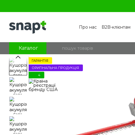
Перейти к основному контенту
Про нас
B2B-клієнтам
Контакти
Бренди
П
Угода користувача
По
Блог
Питання та відпо
Каталог
ГАРАНТІЯ
ОРИГІНАЛЬНА ПРОДУКЦІЯ
4