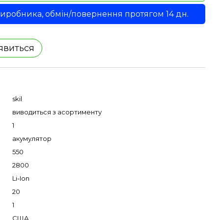
 виробника, обмін/повернення протягом 14 дн.
'явиться
skil
виводиться з асортименту
1
акумулятор
550
2800
Li-Ion
20
1
США