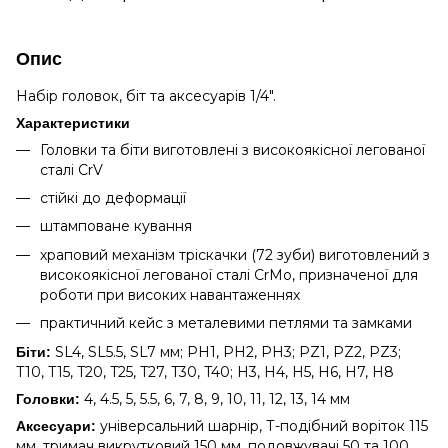
Опис
Набір головок, біт та аксесуарів 1/4".
Характеристики
Головки та біти виготовлені з високоякісної легованої
сталі CrV
стійкі до деформації
штамповане кування
храповий механізм тріскачки (72 зуби) виготовлений з
високоякісної легованої сталі CrMo, призначеної для
роботи при високих навантаженнях
практичний кейс з металевими петлями та замками
SL4, SL5.5, SL7 мм; PH1, PH2, PH3; PZ1, PZ2, PZ3;
Біти:
T10, T15, T20, T25, T27, T30, T40; H3, H4, H5, H6, H7, H8
4, 4.5, 5, 5.5, 6, 7, 8, 9, 10, 11, 12, 13, 14 мм
Головки:
універсальний шарнір, Т-подібний воріток 115
Аксесуари:
мм, тримач викрутковий 150 мм, подовжувачі 50 та 100