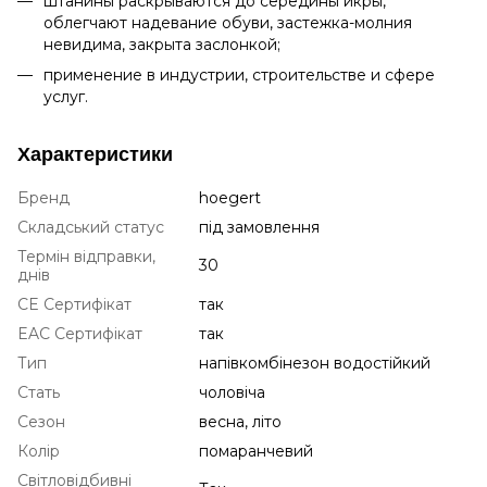
штанины раскрываются до середины икры,
облегчают надевание обуви, застежка-молния
невидима, закрыта заслонкой;
применение в индустрии, строительстве и сфере
услуг.
Характеристики
Бренд
hoegert
Складський статус
під замовлення
Термін відправки,
30
днів
CE Сертифікат
так
EAC Сертифікат
так
Тип
напівкомбінезон водостійкий
Стать
чоловіча
Сезон
весна, літо
Колір
помаранчевий
Світловідбивні