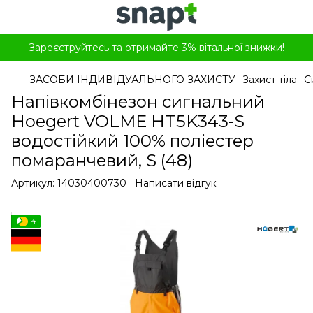
Зареєструйтесь та отримайте 3% вітальної знижки!
ЗАСОБИ ІНДИВІДУАЛЬНОГО ЗАХИСТУ
Захист тіла
С
Напівкомбінезон сигнальний
Hoegert VOLME HT5K343-S
водостійкий 100% поліестер
помаранчевий, S (48)
Артикул:
14030400730
Написати відгук
4