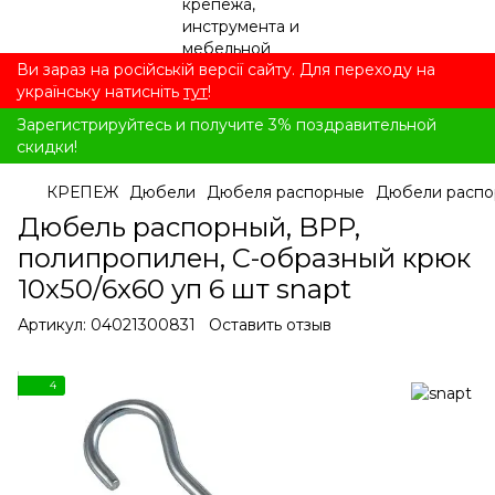
Ви зараз на російській версії сайту. Для переходу на
українську натисніть
тут
!
Зарегистрируйтесь и получите 3% поздравительной
скидки!
КРЕПЕЖ
Дюбели
Дюбеля распорные
Дюбели распо
Дюбель распорный, BPP,
полипропилен, C-образный крюк
10x50/6x60 уп 6 шт snapt
Артикул:
04021300831
Оставить отзыв
4