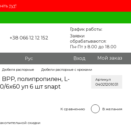
сніть
тут
!
График работы:
Заявки
+38 066 12 12 152
обрабатываются:
Пн-Пт з 8.00 до 18.00
Мой заказ
Рус
Вход
Дюбеля распорные
Дюбели распорные с крюками
BPP, полипропилен, L-
Артикул
04021201031
0/6x60 уп 6 шт snapt
К сравнению
В желания
акопительной скидки