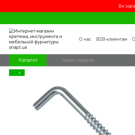
Ви зара
Перейти к основному контенту
О нас
B2B-клиентам
О
Контакты
Бренды
П
Пользовательское сог
Отзывы о магазине
Бл
Каталог
4