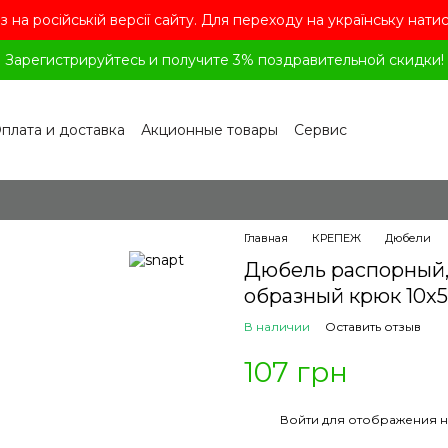
з на російській версії сайту. Для переходу на українську нати
Зарегистрируйтесь и получите 3% поздравительной скидки!
плата и доставка
Акционные товары
Сервис
рограмма лояльности
Обмен и возврат
лашение
Политика конфиденциальности
ог
Вопросы и ответы
Главная
КРЕПЕЖ
Дюбели
Дюбель распорный, 
образный крюк 10x5
В наличии
Оставить отзыв
107 грн
%
Войти
для отображения н