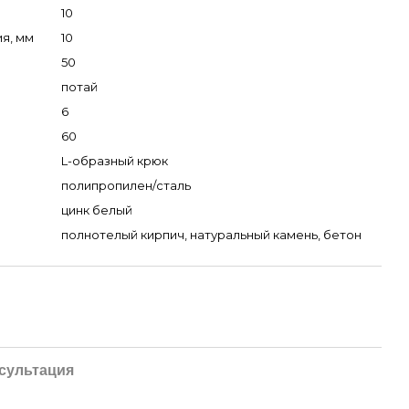
10
я, мм
10
50
потай
6
60
L-образный крюк
полипропилен/сталь
цинк белый
полнотелый кирпич, натуральный камень, бетон
сультация