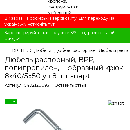
Ви зараз на російській версії сайту. Для переходу на
українську натисніть
тут
!
Зарегистрируйтесь и получите 3% поздравительной
скидки!
КРЕПЕЖ
Дюбели
Дюбеля распорные
Дюбели распо
Дюбель распорный, BPP,
полипропилен, L-образный крюк
8x40/5x50 уп 8 шт snapt
Артикул:
04021200931
Оставить отзыв
4