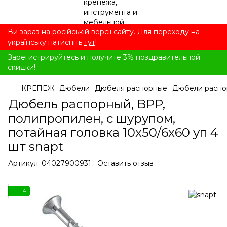
Ви зараз на російській версії сайту. Для переходу на
українську натисніть
тут
!
Зарегистрируйтесь и получите 3% поздравительной
скидки!
КРЕПЕЖ
Дюбели
Дюбеля распорные
Дюбели распо
Дюбель распорный, BPP,
полипропилен, с шурупом,
потайная головка 10x50/6x60 уп 4
шт snapt
Артикул:
04027900931
Оставить отзыв
4