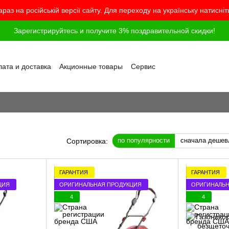
араз на російській версії сайту. Для переходу на українську натисні
Зарегистрируйтесь и получите 3% поздравительной скидки!
ата и доставка
Акционные товары
Сервис
грамма лояльности
Обмен и возврат
шение
Политика конфиденциальности
г
Вопросы и ответы
по популярности
сначала дешев
Сортировка:
ГАРАНТИЯ
ГАРАНТИЯ
ЦИЯ
ОРИГИНАЛЬНАЯ ПРОДУКЦИЯ
ОРИГИНАЛЬН
4
4