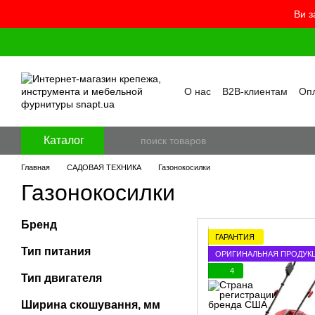
Ви з
Перейти к основному контенту
О нас
B2B-клиентам
Опл
Контакты
Бренды
Про
Пользовательское согла
Отзывы о магазине
Бло
Каталог
Главная
САДОВАЯ ТЕХНИКА
Газонокосилки
Газонокосилки
Бренд
ГАРАНТИЯ
Тип питания
ОРИГИНАЛЬНАЯ ПРОДУК
4
Тип двигателя
Ширина скошування, мм