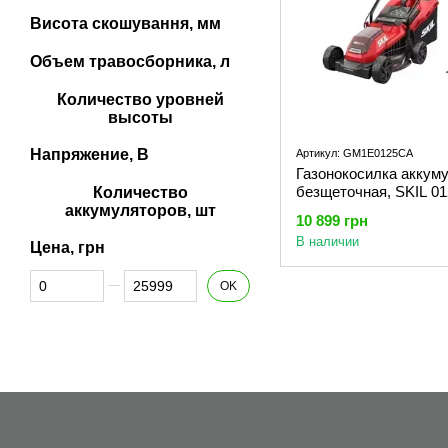
Висота скошування, мм
Объем травосборника, л
Количество уровней
высоты
Напряжение, В
Артикул: GM1E0125CA
Газонокосилка аккум
безщеточная, SKIL 0
Количество
11073100201 (GM1E0
аккумуляторов, шт
10 899 грн
В наличии
Цена, грн
От Цена, грн
До Цена, грн
OK