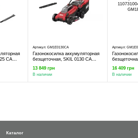
Артикул: GM1E0130CA
Артикул: GM1E
уляторная
Газонокосилка аккумуляторная
Газонокоси
125 CA
безщеточная, SKIL 0130 CA
безщеточна
125CA)
11073100301 (GM1E0130CA)
1107310040
13 849 грн
16 409 грн
В наличии
В наличии
Каталог