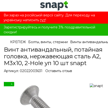
Ви зараз на російській версії сайту. Для переходу на
українську натисніть
тут
!
Зарегистрируйтесь и получите 3% поздравительной
скидки!
КРЕПЕЖ
Болты, винты, стержни
Винты антивандальн
Винт антивандальный, потайная
головка, нержавеющая сталь A2,
M3x10, 2-Hole уп 10 шт snapt
Артикул:
02022003631
Оставить отзыв
4