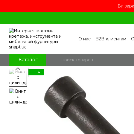
Ви зара
Перейти к основному контенту
О нас
B2B-клиентам
О
Контакты
Бренды
П
Пользовательское сог
Отзывы о магазине
Бл
Каталог
4