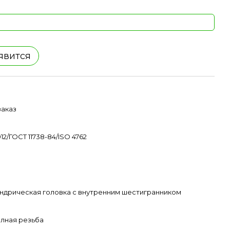
явится
заказ
912/ГОСТ 11738-84/ISO 4762
ндрическая головка с внутренним шестигранником
лная резьба