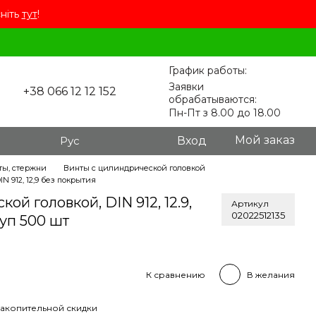
сніть
тут
!
График работы:
Заявки
+38 066 12 12 152
обрабатываются:
Пн-Пт з 8.00 до 18.00
Мой заказ
Рус
Вход
ты, стержни
Винты с цилиндрической головкой
N 912, 12,9 без покрытия
ой головкой, DIN 912, 12.9,
Артикул
02022512135
уп 500 шт
К сравнению
В желания
акопительной скидки