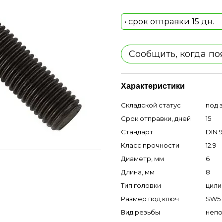
• срок отправки 15 дн.
Сообщить, когда по
Характеристики
Складской статус
под 
Срок отправки, дней
15
Стандарт
DIN 
Класс прочности
12.9
Диаметр, мм
6
Длина, мм
8
Тип головки
цили
Размер под ключ
SW5
Вид резьбы
непо