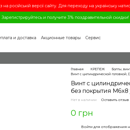
з на російській версії сайту. Для переходу на українську нати
Зарегистрируйтесь и получите 3% поздравительной скидки!
плата и доставка
Акционные товары
Сервис
рограмма лояльности
Обмен и возврат
лашение
Политика конфиденциальности
ог
Вопросы и ответы
Главная
КРЕПЕЖ
Болты, вин
Винт с цилиндрической головкой, DI
Винт с цилиндрическ
без покрытия M6x8 
Нет в наличии
Оставить отзыв
0 грн
%
Войти
для отображения н