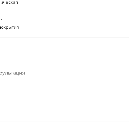
рическая
ь
покрытия
сультация