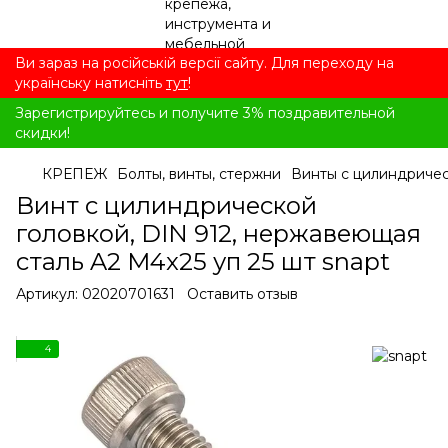
Ви зараз на російській версії сайту. Для переходу на
українську натисніть
тут
!
Зарегистрируйтесь и получите 3% поздравительной
скидки!
КРЕПЕЖ
Болты, винты, стержни
Винты с цилиндричес
Винт с цилиндрической
головкой, DIN 912, нержавеющая
сталь A2 M4x25 уп 25 шт snapt
Артикул:
02020701631
Оставить отзыв
4