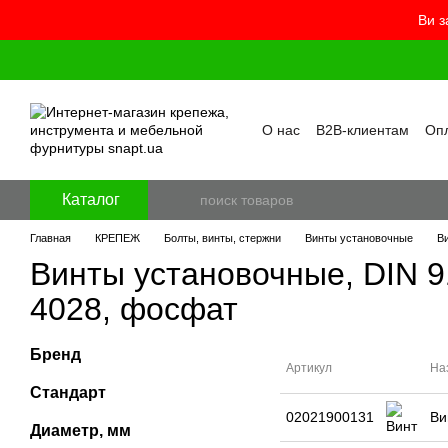
Ви з
Перейти к основному контенту
О нас
B2B-клиентам
Опл
Контакты
Бренды
Про
Пользовательское согла
Отзывы о магазине
Бло
Каталог
Главная
КРЕПЕЖ
Болты, винты, стержни
Винты установочные
В
Винты установочные, DIN 9
4028, фосфат
Бренд
Артикул
На
Стандарт
02021900131
Ви
Диаметр, мм