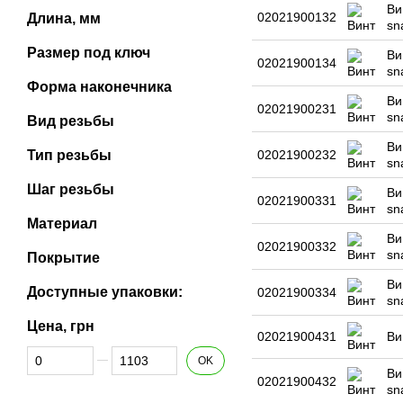
Ви
02021900132
Длина, мм
sn
Размер под ключ
Ви
02021900134
sn
Форма наконечника
Ви
02021900231
sn
Вид резьбы
Ви
Тип резьбы
02021900232
sn
Шаг резьбы
Ви
02021900331
sn
Материал
Ви
02021900332
sn
Покрытие
Ви
Доступные упаковки:
02021900334
sn
Цена, грн
02021900431
Ви
От Цена, грн
До Цена, грн
OK
Ви
02021900432
sn