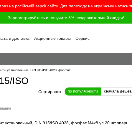
араз на російській версії сайту. Для переходу на українську натисні
Зарегистрируйтесь и получите 3% поздравительной скидки!
ата и доставка
Акционные товары
Сервис
грамма лояльности
Обмен и возврат
шение
Политика конфиденциальности
г
Вопросы и ответы
инты установочные, DIN 915/ISO 4028, фосфат
15/ISO
по популярности
сначала дешев
Сортировка:
звание
нт установочный, DIN 915/ISO 4028, фосфат M4x8 уп 20 шт snapt