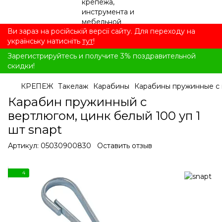
Ви зараз на російській версії сайту. Для переходу на
українську натисніть
тут
!
Зарегистрируйтесь и получите 3% поздравительной
скидки!
КРЕПЕЖ
Такелаж
Карабины
Карабины пружинные с 
Карабин пружинный с
вертлюгом, цинк белый 100 уп 1
шт snapt
Артикул:
05030900830
Оставить отзыв
4