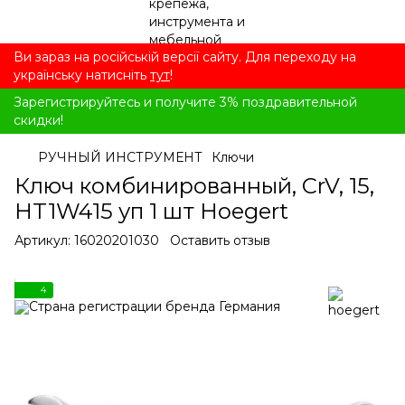
Ви зараз на російській версії сайту. Для переходу на
українську натисніть
тут
!
Зарегистрируйтесь и получите 3% поздравительной
скидки!
РУЧНЫЙ ИНСТРУМЕНТ
Ключи
Ключ комбинированный, CrV, 15,
HT1W415 уп 1 шт Hoegert
Артикул:
16020201030
Оставить отзыв
4