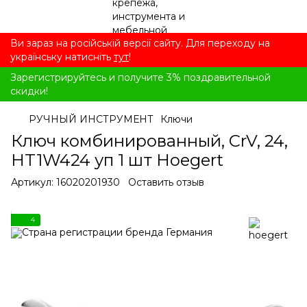
Ви зараз на російській версії сайту. Для переходу на
українську натисніть
тут
!
Зарегистрируйтесь и получите 3% поздравительной
скидки!
РУЧНЫЙ ИНСТРУМЕНТ
Ключи
Ключ комбинированный, CrV, 24,
HT1W424 уп 1 шт Hoegert
Артикул:
16020201930
Оставить отзыв
4