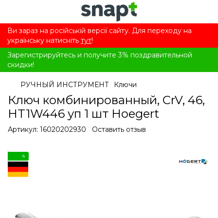
Ви зараз на російській версії сайту. Для переходу на
українську натисніть
тут
!
Зарегистрируйтесь и получите 3% поздравительной
скидки!
РУЧНЫЙ ИНСТРУМЕНТ
Ключи
Ключ комбинированный, CrV, 46,
HT1W446 уп 1 шт Hoegert
Артикул:
16020202930
Оставить отзыв
4