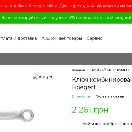
з на російській версії сайту. Для переходу на українську нати
Зарегистрируйтесь и получите 3% поздравительной скидки!
плата и доставка
Акционные товары
Сервис
рограмма лояльности
Обмен и возврат
лашение
Политика конфиденциальности
ог
Вопросы и ответы
Главная
РУЧНЫЙ ИНСТРУМЕНТ
Ключ комбинированн
Hoegert
В наличии
Оставить отзыв
2 261 грн
%
Войти
для отображения н