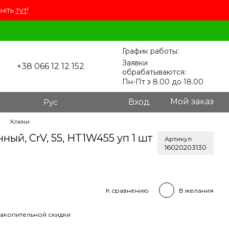
сніть
тут
!
График работы:
Заявки
+38 066 12 12 152
обрабатываются:
Пн-Пт з 8.00 до 18.00
Мой заказ
Рус
Вход
Ключи
ый, CrV, 55, HT1W455 уп 1 шт
Артикул
16020203130
К сравнению
В желания
акопительной скидки