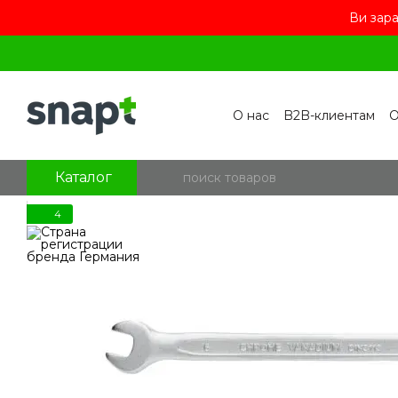
Ви зара
Перейти к основному контенту
О нас
B2B-клиентам
О
Контакты
Бренды
П
Пользовательское сог
Отзывы о магазине
Бл
Каталог
4