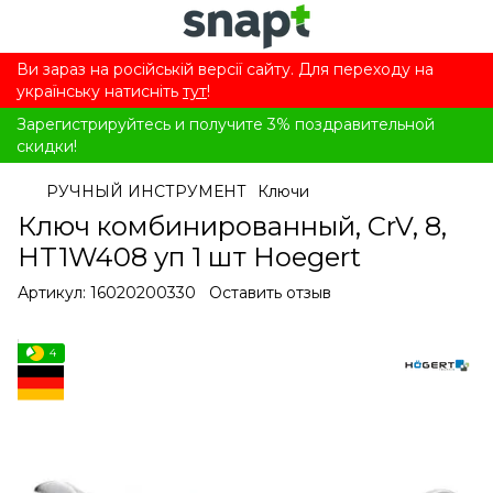
Ви зараз на російській версії сайту. Для переходу на
українську натисніть
тут
!
Зарегистрируйтесь и получите 3% поздравительной
скидки!
РУЧНЫЙ ИНСТРУМЕНТ
Ключи
Ключ комбинированный, CrV, 8,
HT1W408 уп 1 шт Hoegert
Артикул:
16020200330
Оставить отзыв
4