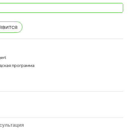
явится
ert
дская программа
сультация