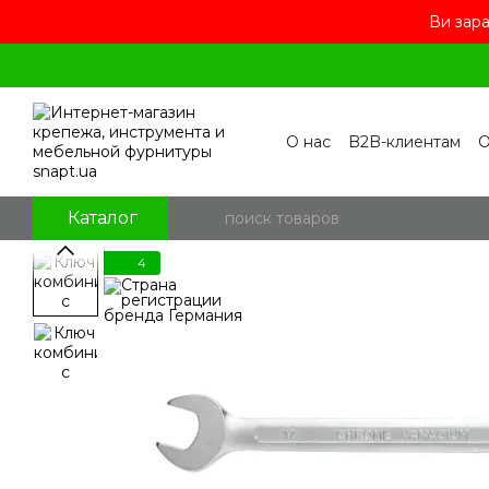
Ви зара
Перейти к основному контенту
О нас
B2B-клиентам
О
Контакты
Бренды
П
Пользовательское сог
Отзывы о магазине
Бл
Каталог
4