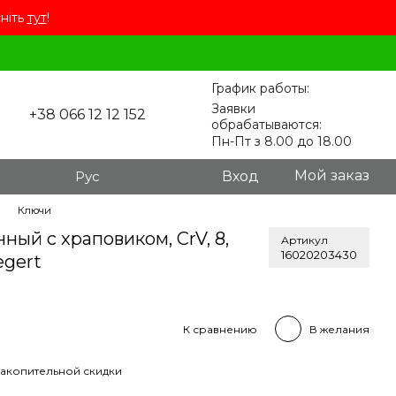
сніть
тут
!
График работы:
Заявки
+38 066 12 12 152
обрабатываются:
Пн-Пт з 8.00 до 18.00
Мой заказ
Рус
Вход
Ключи
ый с храповиком, CrV, 8,
Артикул
16020203430
egert
К сравнению
В желания
акопительной скидки