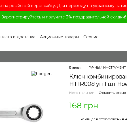
з на російській версії сайту. Для переходу на українську нати
Зарегистрируйтесь и получите 3% поздравительной скидки!
плата и доставка
Акционные товары
Сервис
рограмма лояльности
Обмен и возврат
лашение
Политика конфиденциальности
ог
Вопросы и ответы
Главная
РУЧНЫЙ ИНСТРУМЕНТ
Ключ комбинированн
HT1R008 уп 1 шт Ho
Нет в наличии
Оставить отзыв
168 грн
%
Войти
для отображения н