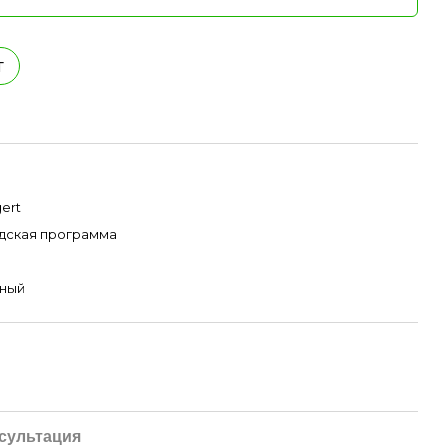
т
ert
дская программа
бный
сультация