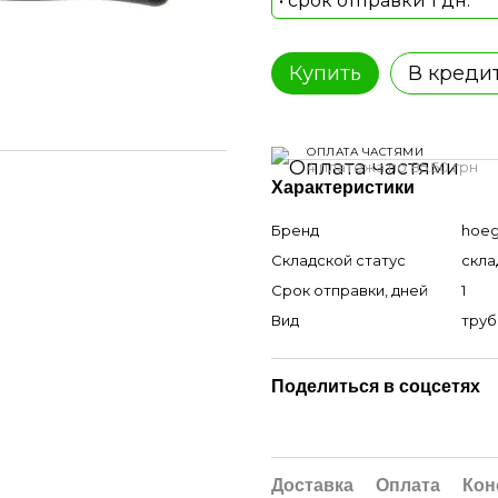
• срок отправки 1 дн.
Купить
В креди
ОПЛАТА ЧАСТЯМИ
4 платежа по 85.50 грн
Характеристики
Бренд
hoeg
Складской статус
скла
Срок отправки, дней
1
Вид
тру
Поделиться в соцсетях
Доставка
Оплата
Кон