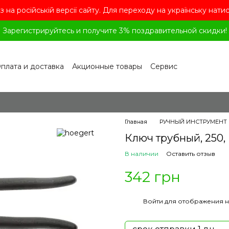
з на російській версії сайту. Для переходу на українську нати
Зарегистрируйтесь и получите 3% поздравительной скидки!
плата и доставка
Акционные товары
Сервис
рограмма лояльности
Обмен и возврат
лашение
Политика конфиденциальности
ог
Вопросы и ответы
Главная
РУЧНЫЙ ИНСТРУМЕНТ
Ключ трубный, 250, 
В наличии
Оставить отзыв
342 грн
%
Войти
для отображения н