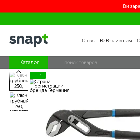
Ви зара
Перейти к основному контенту
О нас
B2B-клиентам
О
Контакты
Бренды
П
Пользовательское сог
Отзывы о магазине
Бл
Каталог
4