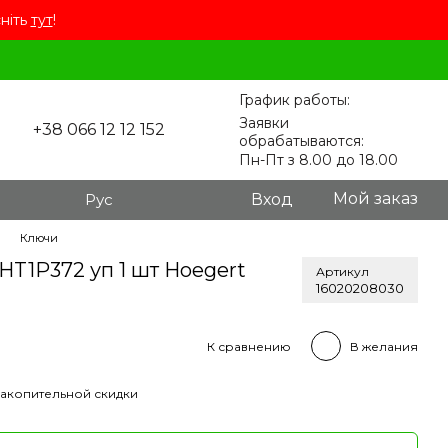
сніть
тут
!
График работы:
Заявки
+38 066 12 12 152
обрабатываются:
Пн-Пт з 8.00 до 18.00
Мой заказ
Рус
Вход
Ключи
HT1P372 уп 1 шт Hoegert
Артикул
16020208030
К сравнению
В желания
акопительной скидки