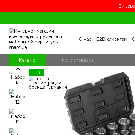
Ви зара
Перейти к основному контенту
О нас
B2B-клиентам
О
Контакты
Бренды
П
Пользовательское сог
Отзывы о магазине
Бл
Каталог
4