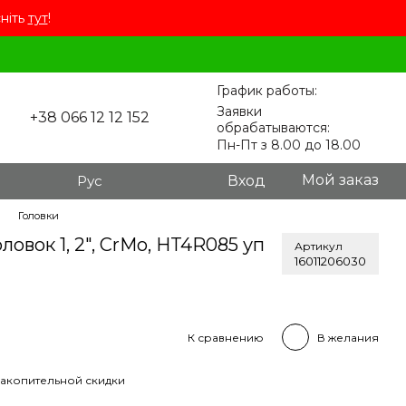
сніть
тут
!
График работы:
Заявки
+38 066 12 12 152
обрабатываются:
Пн-Пт з 8.00 до 18.00
Мой заказ
Рус
Вход
Головки
ловок 1, 2", CrMo, HT4R085 уп
Артикул
16011206030
К сравнению
В желания
акопительной скидки