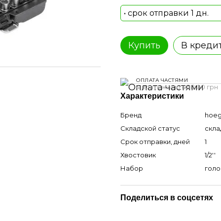
• срок отправки 1 дн.
Купить
В креди
ОПЛАТА ЧАСТЯМИ
4 платежа по 488.00 грн
Характеристики
Бренд
hoeg
Складской статус
скла
Срок отправки, дней
1
Хвостовик
1/2''
Набор
голо
Поделиться в соцсетях