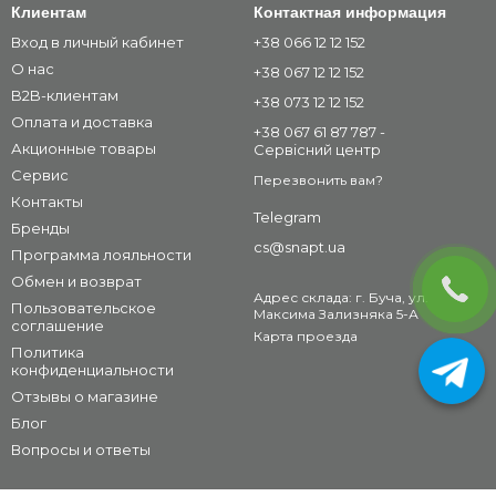
Клиентам
Контактная информация
Вход в личный кабинет
+38 066 12 12 152
О нас
+38 067 12 12 152
B2B-клиентам
+38 073 12 12 152
Оплата и доставка
+38 067 61 87 787 -
Акционные товары
Сервісний центр
Сервис
Перезвонить вам?
Контакты
Telegram
Бренды
cs@snapt.ua
Программа лояльности
Обмен и возврат
Адрес склада: г. Буча, ул.
Пользовательское
Максима Зализняка 5-А
соглашение
Карта проезда
Политика
конфиденциальности
Отзывы о магазине
Блог
Вопросы и ответы