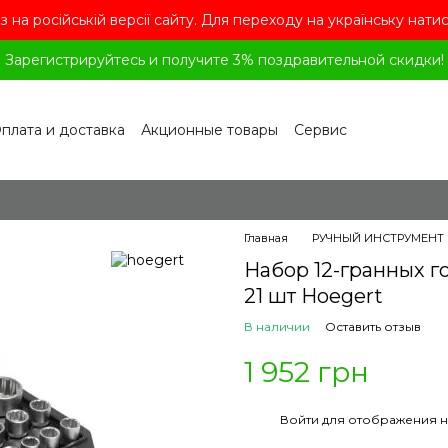
з на російській версії сайту. Для переходу на українську нати
Зарегистрируйтесь и получите 3% поздравительной скидки!
плата и доставка
Акционные товары
Сервис
рограмма лояльности
Обмен и возврат
лашение
Политика конфиденциальности
ог
Вопросы и ответы
Главная
РУЧНЫЙ ИНСТРУМЕНТ
Набор 12-гранных го
21 шт Hoegert
В наличии
Оставить отзыв
1 952 грн
%
Войти
для отображения н