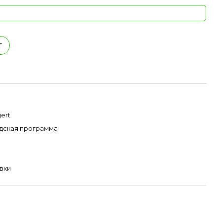
т
ert
дская программа
вки