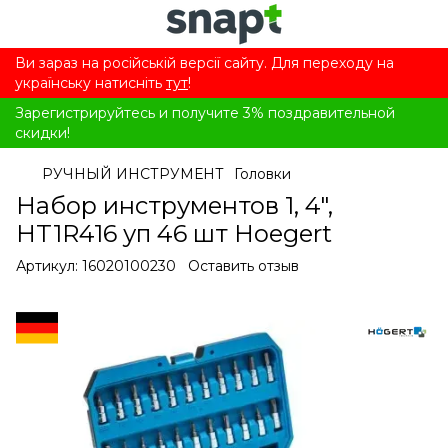
Ви зараз на російській версії сайту. Для переходу на
українську натисніть
тут
!
Зарегистрируйтесь и получите 3% поздравительной
скидки!
РУЧНЫЙ ИНСТРУМЕНТ
Головки
Набор инструментов 1, 4",
HT1R416 уп 46 шт Hoegert
Артикул:
16020100230
Оставить отзыв