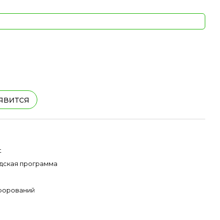
явится
t
дская программа
форований