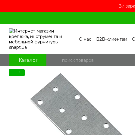
Ви зара
Перейти к основному контенту
О нас
B2B-клиентам
О
Контакты
Бренды
П
Пользовательское сог
Отзывы о магазине
Бл
Каталог
4