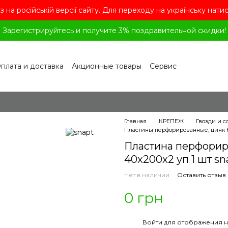
з на російській версії сайту. Для переходу на українську нати
Зарегистрируйтесь и получите 3% поздравительной скидки!
плата и доставка
Акционные товары
Сервис
рограмма лояльности
Обмен и возврат
лашение
Политика конфиденциальности
ог
Вопросы и ответы
Главная
КРЕПЕЖ
Гвозди и 
Пластины перфорированные, цинк
Пластина перфорир
40x200x2 уп 1 шт sn
Нет в наличии
Оставить отзыв
0 грн
%
Войти
для отображения н