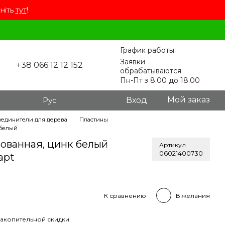
сніть
тут
!
График работы:
Заявки
+38 066 12 12 152
обрабатываются:
Пн-Пт з 8.00 до 18.00
Мой заказ
Рус
Вход
соединители для дерева
Пластины
 белый
ованная, цинк белый
Артикул
06021400730
apt
К сравнению
В желания
акопительной скидки