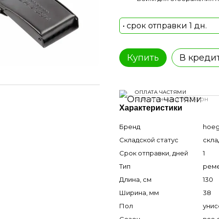
• срок отправки 1 дн.
Купить
В креди
ОПЛАТА ЧАСТЯМИ
4 платежа по 97.25 грн
Характеристики
Бренд
hoeg
Складской статус
скла
Срок отправки, дней
1
Тип
рем
Длина, см
130
Ширина, мм
38
Пол
унис