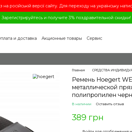
з на російській версії сайту. Для переходу на українську нати
Зарегистрируйтесь и получите 3% поздравительной скидки!
плата и доставка
Акционные товары
Сервис
рограмма лояльности
Обмен и возврат
лашение
Политика конфиденциальности
ог
Вопросы и ответы
Главная
СРЕДСТВА ИНДИВИДУ
Ремень Hoegert WE
металлической пря
полипропилен черн
В наличии
Оставить отзыв
389 грн
%
Войти
для отображения н