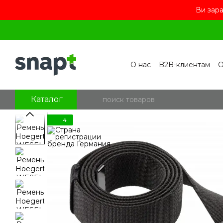
Ви зара
Перейти к основному контенту
О нас
B2B-клиентам
О
Контакты
Бренды
П
Пользовательское сог
Отзывы о магазине
Бл
Каталог
4