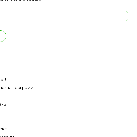
т
ert
дская программа
ень
екс