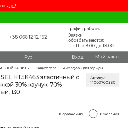
сніть
тут
!
График работы:
Заявки
+38 066 12 12 152
обрабатываются:
Пн-Пт з 8.00 до 18.00
Мой заказ
Рус
Вход
АЛЬНОЙ ЗАЩИТЫ
Защита тела
Аксессуары для одежды
SEL HT5K463 эластичный с
Артикул
14060700330
жкой 30% каучук, 70%
ый, 130
К сравнению
В желания
акопительной скидки