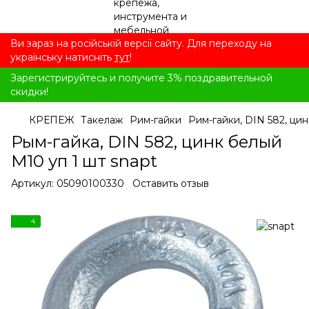
Ви зараз на російській версії сайту. Для переходу на
українську натисніть
тут
!
Зарегистрируйтесь и получите 3% поздравительной
скидки!
КРЕПЕЖ
Такелаж
Рим-гайки
Рим-гайки, DIN 582, ци
Рым-гайка, DIN 582, цинк белый
M10 уп 1 шт snapt
Артикул:
05090100330
Оставить отзыв
4