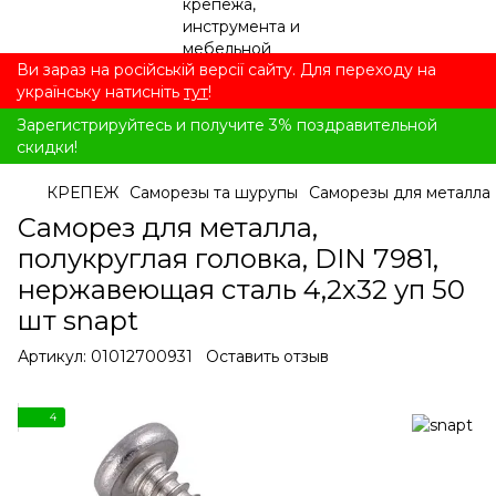
Ви зараз на російській версії сайту. Для переходу на
українську натисніть
тут
!
Зарегистрируйтесь и получите 3% поздравительной
скидки!
КРЕПЕЖ
Саморезы та шурупы
Саморезы для металла
Саморез для металла,
полукруглая головка, DIN 7981,
нержавеющая сталь 4,2x32 уп 50
шт snapt
Артикул:
01012700931
Оставить отзыв
4