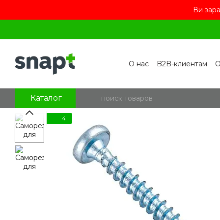
Ви зара
Перейти к основному контенту
О нас
B2B-клиентам
О
Контакты
Бренды
П
Пользовательское сог
Отзывы о магазине
Бл
Каталог
4