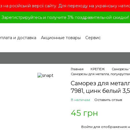
з на російській версії сайту. Для переходу на українську нати
Зарегистрируйтесь и получите 3% поздравительной скидки!
плата и доставка
Акционные товары
Сервис
рограмма лояльности
Обмен и возврат
лашение
Политика конфиденциальности
ог
Вопросы и ответы
Главная
КРЕПЕЖ
Саморезы 
Саморезы для металла, полукруглая 
Саморез для металл
7981, цинк белый 3,5
В наличии
Оставить отзыв
45 грн
%
Войти
для отображения н