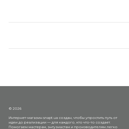
© 2026
Интернет-магазин snapt.ua создан, чтобы упростить путь от
идеи до реализации — для каждого, кто что-то создает.
Помогаем мастерам, энтузиастам и производителям легко