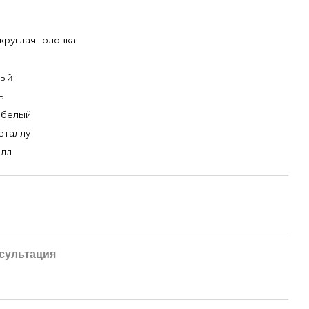
круглая головка
рый
ь
 белый
еталлу
алл
сультация