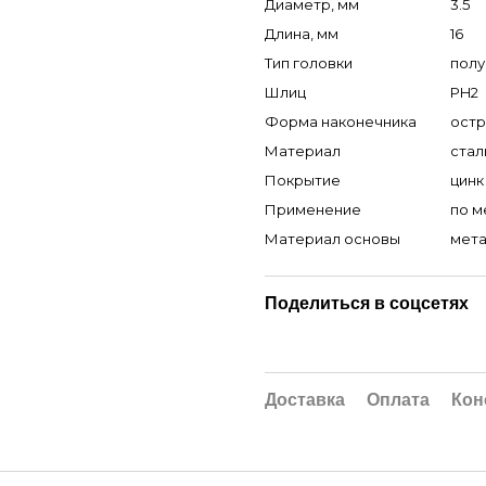
Диаметр, мм
3.5
Длина, мм
16
Тип головки
полу
Шлиц
PH2
Форма наконечника
ост
Материал
стал
Покрытие
цинк
Применение
по м
Материал основы
мет
Поделиться в соцсетях
Доставка
Оплата
Кон