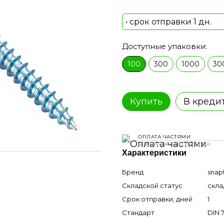
• срок отправки 1 дн.
Доступные упаковки:
100
300
1000
30
Купить
В креди
ОПЛАТА ЧАСТЯМИ
4 платежа по 11.25 грн
Характеристики
Бренд
snap
Складской статус
скла
Срок отправки, дней
1
Стандарт
DIN 