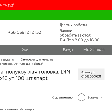
сніть
тут
!
График работы:
Заявки
+38 066 12 12 152
обрабатываются:
Пн-Пт з 8.00 до 18.00
Мой заказ
Рус
Вход
та шурупы
Саморезы для металла
головка, DIN 7981, цинк белый
а, полукруглая головка, DIN
Артикул
01012600631
x16 уп 100 шт snapt
К сравнению
В желания
акопительной скидки