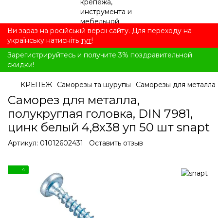
Ви зараз на російській версії сайту. Для переходу на
українську натисніть
тут
!
Зарегистрируйтесь и получите 3% поздравительной
скидки!
КРЕПЕЖ
Саморезы та шурупы
Саморезы для металла
Саморез для металла,
полукруглая головка, DIN 7981,
цинк белый 4,8x38 уп 50 шт snapt
Артикул:
01012602431
Оставить отзыв
4