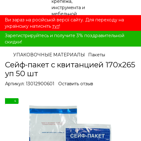
Ви зараз на російській версії сайту. Для переходу на
українську натисніть
тут
!
Зарегистрируйтесь и получите 3% поздравительной
скидки!
УПАКОВОЧНЫЕ МАТЕРИАЛЫ
Пакеты
Сейф-пакет с квитанцией 170x265
уп 50 шт
Артикул:
13012900601
Оставить отзыв
4