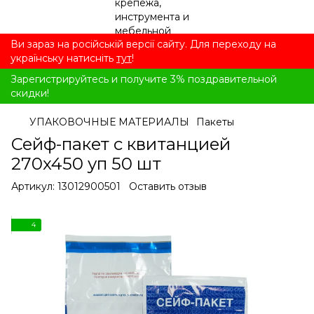
Ви зараз на російській версії сайту. Для переходу на
українську натисніть
тут
!
Зарегистрируйтесь и получите 3% поздравительной
скидки!
УПАКОВОЧНЫЕ МАТЕРИАЛЫ
Пакеты
Сейф-пакет с квитанцией
270x450 уп 50 шт
Артикул:
13012900501
Оставить отзыв
4