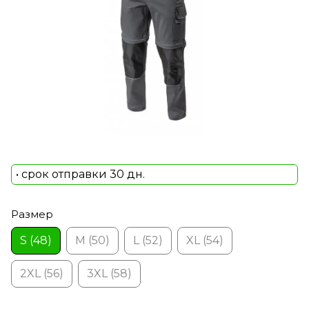
• срок отправки 30 дн.
Размер
S (48)
M (50)
L (52)
XL (54)
2XL (56)
3XL (58)