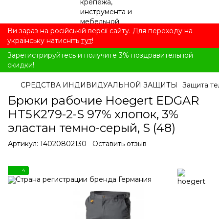
Ви зараз на російській версії сайту. Для переходу на
українську натисніть
тут
!
Зарегистрируйтесь и получите 3% поздравительной
скидки!
СРЕДСТВА ИНДИВИДУАЛЬНОЙ ЗАЩИТЫ
Защита те
Брюки рабочие Hoegert EDGAR
HT5K279-2-S 97% хлопок, 3%
эластан темно-серый, S (48)
Артикул:
14020802130
Оставить отзыв
4