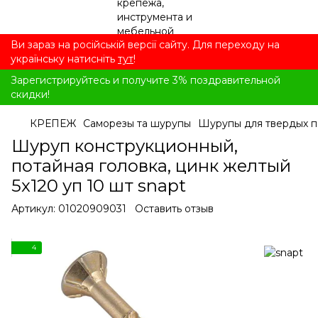
Ви зараз на російській версії сайту. Для переходу на
українську натисніть
тут
!
Зарегистрируйтесь и получите 3% поздравительной
скидки!
КРЕПЕЖ
Саморезы та шурупы
Шурупы для твердых 
Шуруп конструкционный,
потайная головка, цинк желтый
5x120 уп 10 шт snapt
Артикул:
01020909031
Оставить отзыв
4