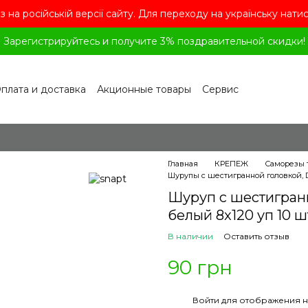
з на російській версії сайту. Для переходу на українську нати
Зарегистрируйтесь и получите 3% поздравительной скидки!
плата и доставка
Акционные товары
Сервис
рограмма лояльности
Обмен и возврат
лашение
Политика конфиденциальности
ог
Вопросы и ответы
Главная
КРЕПЕЖ
Саморезы 
Шурупы с шестигранной головкой, D
Шуруп с шестигранн
белый 8x120 уп 10 ш
В наличии
Оставить отзыв
90 грн
%
Войти
для отображения н