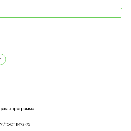
т
t
дская программа
71/ГОСТ 11473-75