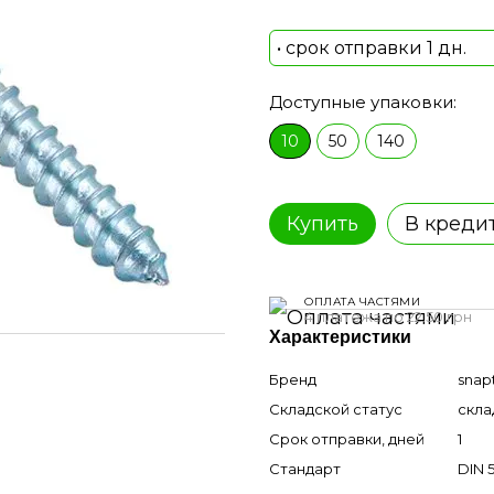
• срок отправки 1 дн.
Доступные упаковки:
10
50
140
Купить
В креди
ОПЛАТА ЧАСТЯМИ
4 платежа по 22.50 грн
Характеристики
Бренд
snap
Складской статус
скла
Срок отправки, дней
1
Стандарт
DIN 5