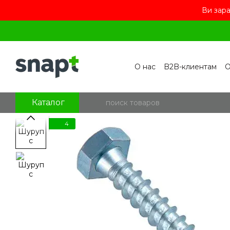
Ви зара
Перейти к основному контенту
О нас
B2B-клиентам
О
Контакты
Бренды
П
Пользовательское сог
Отзывы о магазине
Бл
Каталог
4