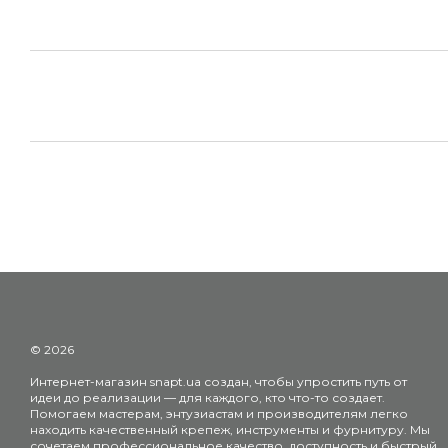
© 2026
Интернет-магазин snapt.ua создан, чтобы упростить путь от
идеи до реализации — для каждого, кто что-то создает.
Помогаем мастерам, энтузиастам и производителям легко
находить качественный крепеж, инструменты и фурнитуру. Мы
сочетаем профессиональное качество, доступность и быстрый