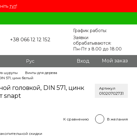
сніть
тут
!
График работы:
Заявки
+38 066 12 12 152
обрабатываются:
Пн-Пт з 8.00 до 18.00
Мой заказ
Рус
Вход
та шурупы
Винты для дерева
IN 571, цинк белый
ой головкой, DIN 571, цинк
Артикул
01020702731
т snapt
К сравнению
В желания
акопительной скидки