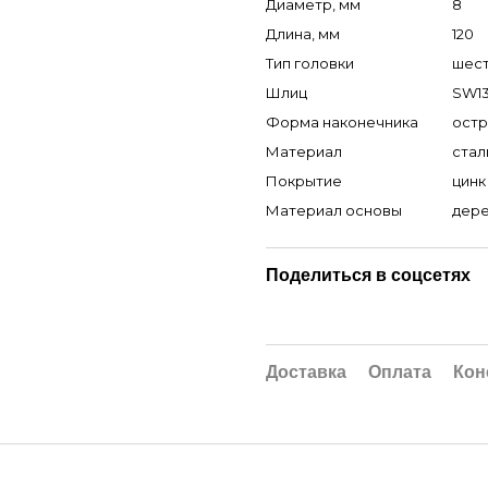
Диаметр, мм
8
Длина, мм
120
Тип головки
шест
Шлиц
SW1
Форма наконечника
ост
Материал
стал
Покрытие
цинк
Материал основы
дер
Поделиться в соцсетях
Доставка
Оплата
Кон