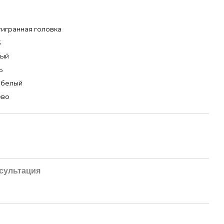
игранная головка
3
рый
ь
 белый
ево
сультация