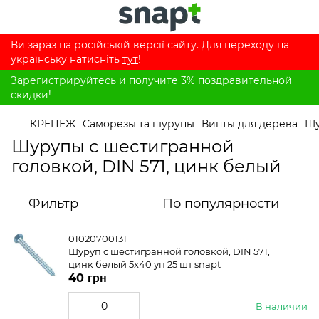
Ви зараз на російській версії сайту. Для переходу на
українську натисніть
тут
!
Зарегистрируйтесь и получите 3% поздравительной
скидки!
КРЕПЕЖ
Саморезы та шурупы
Винты для дерева
Шу
Шурупы с шестигранной
головкой, DIN 571, цинк белый
Фильтр
По популярности
01020700131
Шуруп с шестигранной головкой, DIN 571,
цинк белый 5x40 уп 25 шт snapt
40 грн
В наличии