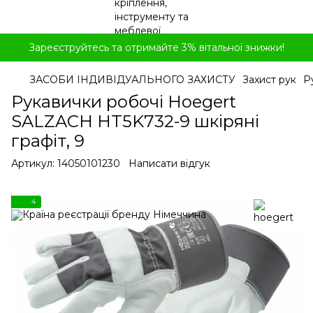
Зареєструйтесь та отримайте 3% вітальної знижки!
ЗАСОБИ ІНДИВІДУАЛЬНОГО ЗАХИСТУ
Захист рук
Р
Рукавички робочі Hoegert
SALZACH HT5K732-9 шкіряні
графіт, 9
Артикул:
14050101230
Написати відгук
4