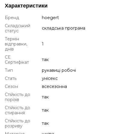
Характеристики
Бренд
hoegert
Складський
складська програма
статус
Термін
відправки,
1
днів
CE
так
Сертифікат
Тип
рукавиці робочі
Стать
унісекс
Сезон
всесезонна
Стійкість до
так
порізів
Стійкість до
так
стирання
Стійкість до
так
розриву
Матеріал
шкіра