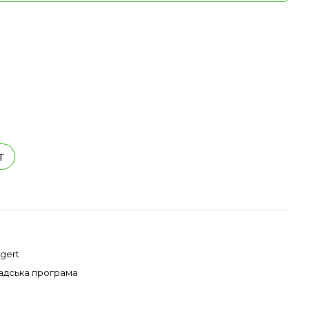
т
gert
адська програма