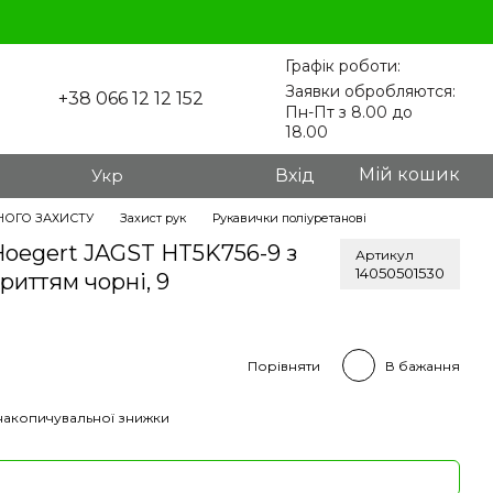
Графік роботи:
Заявки обробляются:
+38 066 12 12 152
Пн-Пт з 8.00 до
18.00
Мій кошик
Укр
Вхід
НОГО ЗАХИСТУ
Захист рук
Рукавички поліуретанові
Hoegert JAGST HT5K756-9 з
Артикул
14050501530
риттям чорні, 9
Порівняти
В бажання
накопичувальної знижки