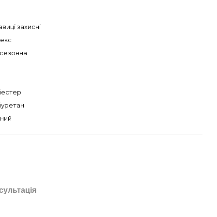
авиці захисні
секс
сезонна
іестер
іуретан
ний
сультація