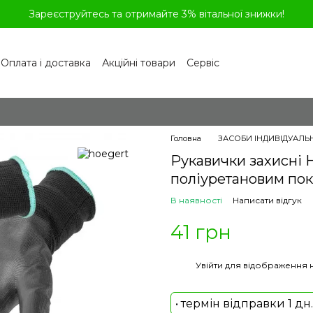
Зареєструйтесь та отримайте 3% вітальної знижки!
Оплата і доставка
Акційні товари
Сервіс
рограма лояльності
Обмін та повернення
літика конфіденційності
Відгуки про магазин
віді
Головна
ЗАСОБИ ІНДИВІДУАЛЬ
Рукавички захисні 
поліуретановим пок
В наявності
Написати відгук
41 грн
%
Увійти
для відображення 
• термін відправки 1 дн.