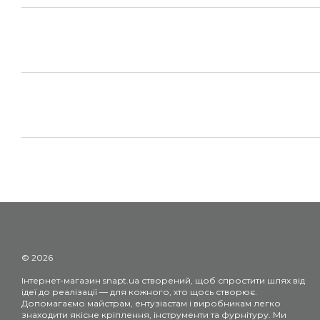
© 2026
Інтернет-магазин snapt.ua створений, щоб спростити шлях від
ідеї до реалізації — для кожного, хто щось створює.
Допомагаємо майстрам, ентузіастам і виробникам легко
знаходити якісне кріплення, інструменти та фурнітуру. Ми