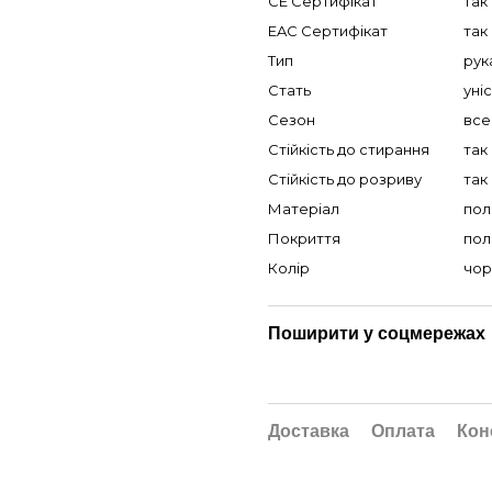
CE Сертифікат
так
EAC Сертифікат
так
Тип
рук
Стать
уні
Сезон
все
Стійкість до стирання
так
Стійкість до розриву
так
Матеріал
пол
Покриття
пол
Колір
чор
Поширити у соцмережах
Доставка
Оплата
Кон