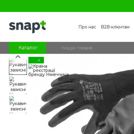
Перейти к основному контенту
Про нас
B2B-клієнтам
Контакти
Бренди
П
Угода користувача
По
Блог
Питання та відпо
Каталог
4