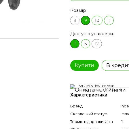
Розмір
8
9
10
11
Доступні упаковки:
1
5
12
Купити
В креди
ОПЛАТА ЧАСТИНАМИ
4 платежі по 10.25 грн
Характеристики
Бренд
hoe
Складський статус
скл
Термін відправки, днів
1