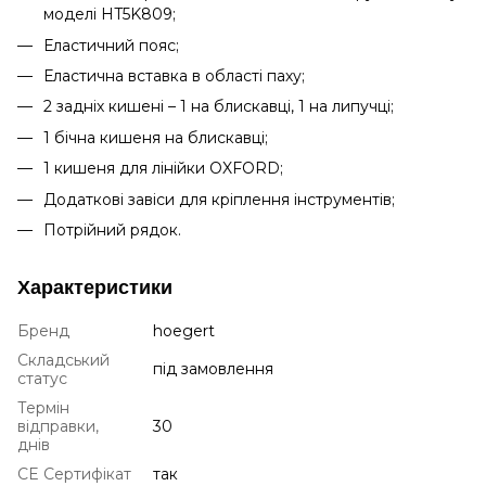
моделі HT5K809;
Еластичний пояс;
Еластична вставка в області паху;
2 задніх кишені – 1 на блискавці, 1 на липучці;
1 бічна кишеня на блискавці;
1 кишеня для лінійки OXFORD;
Додаткові завіси для кріплення інструментів;
Потрійний рядок.
Характеристики
Бренд
hoegert
Складський
під замовлення
статус
Термін
відправки,
30
днів
CE Сертифікат
так