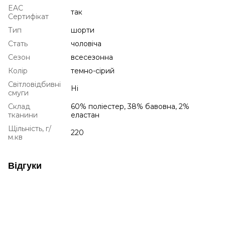
EAC
так
Сертифікат
Тип
шорти
Стать
чоловіча
Сезон
всесезонна
Колір
темно-сірий
Світловідбивні
Ні
смуги
Склад
60% поліестер, 38% бавовна, 2%
тканини
еластан
Щільність, г/
220
м.кв
Відгуки