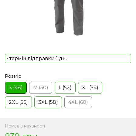
• термін відправки 1 дн.
Розмір
S (48)
M (50)
L (52)
XL (54)
2XL (56)
3XL (58)
4XL (60)
Немає в наявності