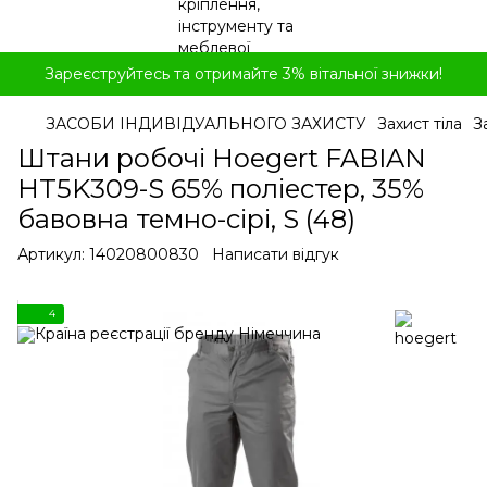
Зареєструйтесь та отримайте 3% вітальної знижки!
ЗАСОБИ ІНДИВІДУАЛЬНОГО ЗАХИСТУ
Захист тіла
З
Штани робочі Hoegert FABIAN
HT5K309-S 65% поліестер, 35%
бавовна темно-сірі, S (48)
Артикул:
14020800830
Написати відгук
4