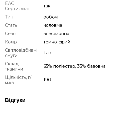
EAC
так
Сертифікат
Тип
робочі
Стать
чоловіча
Сезон
всесезонна
Колір
темно-сірий
Світловідбивні
Так
смуги
Склад
65% поліестер, 35% бавовна
тканини
Щільність, г/
190
м.кв
Відгуки