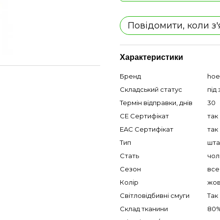
Повідомити, коли з
Характеристики
Бренд
hoe
Складський статус
під
Термін відправки, днів
30
CE Сертифікат
так
EAC Сертифікат
так
Тип
шта
Стать
чол
Сезон
все
Колір
жов
Світловідбивні смуги
Так
Склад тканини
80%