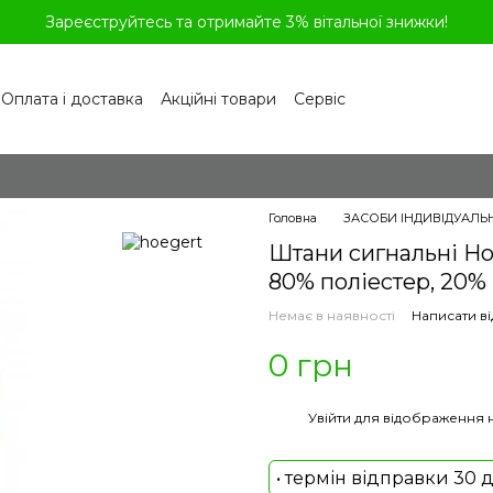
Зареєструйтесь та отримайте 3% вітальної знижки!
Оплата і доставка
Акційні товари
Сервіс
рограма лояльності
Обмін та повернення
літика конфіденційності
Відгуки про магазин
віді
Головна
ЗАСОБИ ІНДИВІДУАЛЬ
Штани сигнальні H
80% поліестер, 20% 
Немає в наявності
Написати ві
0 грн
%
Увійти
для відображення 
• термін відправки 30 д