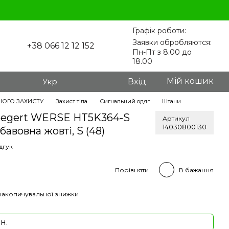
Графік роботи:
Заявки обробляются:
+38 066 12 12 152
Пн-Пт з 8.00 до
18.00
Мій кошик
Укр
Вхід
НОГО ЗАХИСТУ
Захист тіла
Сигнальний одяг
Штани
oegert WERSE HT5K364-S
Артикул
14030800130
бавовна жовті, S (48)
дгук
Порівняти
В бажання
накопичувальної знижки
н.