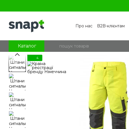
Перейти к основному контенту
Про нас
B2B-клієнтам
Контакти
Бренди
П
Угода користувача
По
Блог
Питання та відпо
Каталог
4