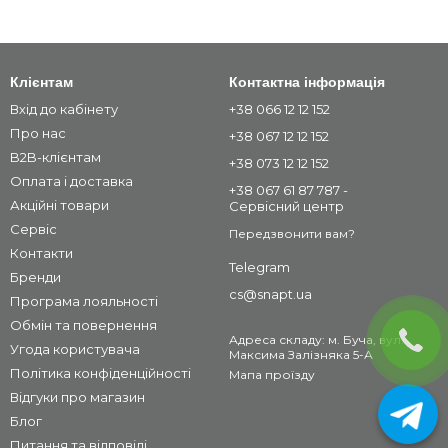
Клієнтам
Контактна інформація
Вхід до кабінету
+38 066 12 12 152
Про нас
+38 067 12 12 152
B2B-клієнтам
+38 073 12 12 152
Оплата і доставка
+38 067 61 87 787 -
Акційні товари
Сервісний центр
Сервіс
Передзвонити вам?
Контакти
Telegram
Бренди
cs@snapt.ua
Програма лояльності
Обмін та повернення
Адреса складу: м. Буча, вул.
Угода користувача
Максима Залізняка 5-А
Політика конфіденційності
Мапа проїзду
Відгуки про магазин
Блог
Питання та відповіді